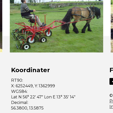
Koordinater
F
RT90:
X: 6252449, Y: 1362999
WGS84:
©
Lat N 56° 22′ 47″ Lon E 13° 35′ 14″
P
Decimal:
I
56.3800, 13.5875