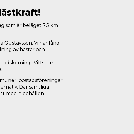
ästkraft!
ag som är beläget 7,5 km
a Gustavsson. Vi har lång
dning av hästar och
enadskörning i Vittsjö med
.
kommuner, bostadsföreningar
ernativ. Där samtliga
sätt med bibehållen