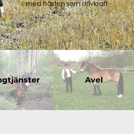
ogtjänster
Avel