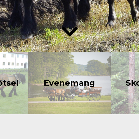
tsel
Evenemang
Sk