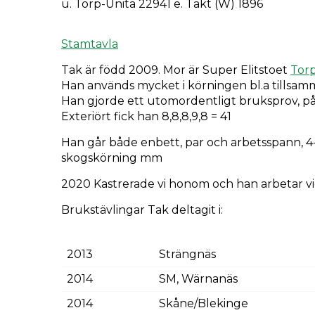
u. Torp-Unita 22941 e. Takt (W) 1896
Stamtavla
Tak är född 2009. Mor är Super Elitstoet
Torp
Han används mycket i körningen bl.a tills
Han gjorde ett utomordentligt bruksprov, på
Exteriört fick han 8,8,8,9,8 = 41
Han går både enbett, par och arbetsspann, 4-
skogskörning mm
2020 Kastrerade vi honom och han arbetar vi
Brukstävlingar Tak deltagit i:
2013
Strängnäs
2014
SM, Wärnanäs
2014
Skåne/Blekinge