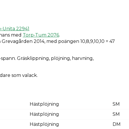
-Unita 22941
ammans med
Torp-Tum 2076
.
 Grevagården 2014, med poängen 10,8,9,10,10 = 47
spann. Gräsklippning, plöjning, harvning,
dare som valack.
Hästplöjning
SM
Hästplöjning
SM
Hästplöjning
DM