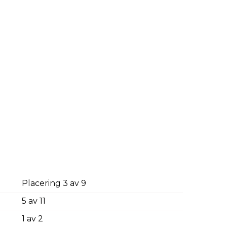
Placering 3 av 9
5 av 11
1 av 2