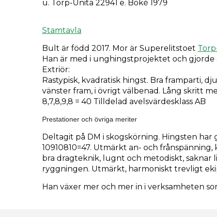
u. Torp-Unita 22941 e. Boké 1979
Stamtavla
Bult är född 2017. Mor är Superelitstoet
Torp
Han är med i unghingstprojektet och gjord
Extriör:
Rastypisk, kvadratisk hingst. Bra framparti, dj
vänster fram, i övrigt välbenad. Lång skritt me
8,7,8,9,8 = 40 Tilldelad avelsvärdesklass AB
Prestationer och övriga meriter
Deltagit på DM i skogskörning. Hingsten ha
10910810=47. Utmärkt an- och frånspänning, k
bra dragteknik, lugnt och metodiskt, saknar l
ryggningen. Utmärkt, harmoniskt trevligt ek
Han växer mer och mer in i verksamheten som 