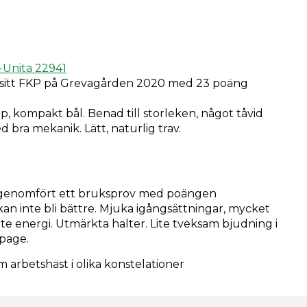
-Unita 22941
e sitt FKP på Grevagården 2020 med 23 poäng
up, kompakt bål. Benad till storleken, något tåvid
d bra mekanik. Lätt, naturlig trav.
r genomfört ett bruksprov med poängen
an inte bli bättre. Mjuka igångsättningar, mycket
ite energi. Utmärkta halter. Lite tveksam bjudning i
ipage.
arbetshäst i olika konstelationer