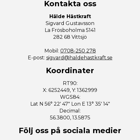
Kontakta oss
Hälde Hästkraft
Sigvard Gustavsson
La Frösboholma 5141
282 68 Vittsjö
Mobil:
0708-250 278
E-post:
sigvard@haldehastkraft.se
Koordinater
RT90:
X: 6252449, Y: 1362999
WGS84:
Lat N 56° 22′ 47″ Lon E 13° 35′ 14″
Decimal:
56.3800, 13.5875
Följ oss på sociala medier