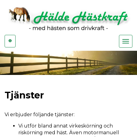
Toggle
navigat
Tjänster
Vi erbjuder följande tjänster:
Vi utför bland annat virkeskörning och
riskörning med häst. Även motormanuell